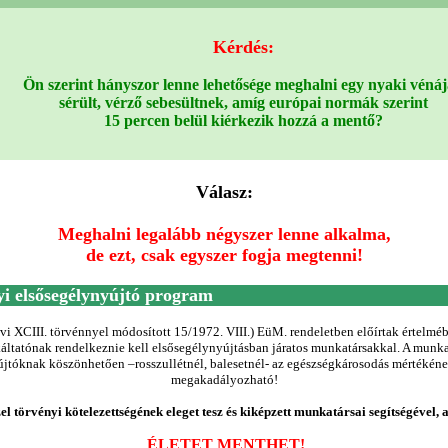
K
érdés:
Ön szerint hányszor lenne lehetősége meghalni egy nyaki véná
sérült, vérző sebesültnek, amíg európai normák szerint
15 percen belül kiérkezik hozzá a mentő?
Válasz
:
Meghalni legalább négyszer lenne alkalma,
de ezt, csak egyszer fogja megtenni!
i elsősegélynyújtó program
vi XCIII. törvénnyel módosított 15/1972. VIII.) EüM. rendeletben előírtak értelm
áltatónak
rendelkeznie kell elsősegélynyújtásban járatos munkatársakkal.
A munka
újtóknak köszönhetően –rosszullétnél, balesetnél- az egészségkárosodás mértékén
megakadályozható!
el törvényi kötelezettségének eleget tesz és kiképzett munkatársai segítségével, 
ÉLETET MENTHET!