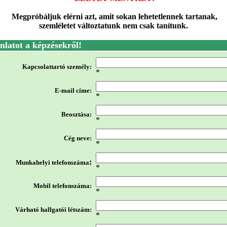
Megpróbáljuk elérni azt, amit sokan lehetetlennek tartanak,
szemléletet változtatunk nem csak tanítunk.
nlatot a képzésekről!
Kapcsolattartó személy:
*
E-mail
címe:
*
Beosztása
:
*
Cég neve:
*
:
Munkahelyi telefonszáma
*
Mobil telefonszáma:
*
Várható hallgatói létszám:
*