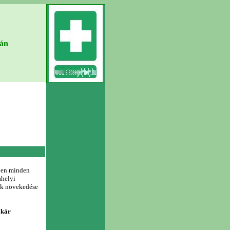
ján
ében minden
helyi
ek növekedése
akár