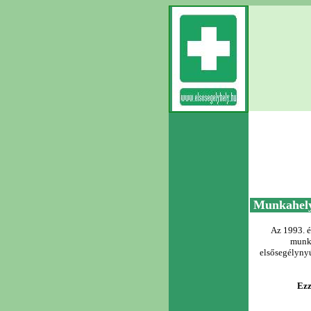
Munkahely
Az 1993. é
munk
elsősegélyny
Ezz